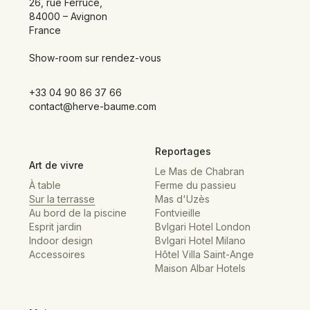
26, rue Ferruce,
84000 – Avignon
France
Show-room sur rendez-vous
+33 04 90 86 37 66
contact@herve-baume.com
Reportages
Art de vivre
Le Mas de Chabran
À table
Ferme du passieu
Sur la terrasse
Mas d'Uzès
Au bord de la piscine
Fontvieille
Esprit jardin
Bvlgari Hotel London
Indoor design
Bvlgari Hotel Milano
Accessoires
Hôtel Villa Saint-Ange
Maison Albar Hotels