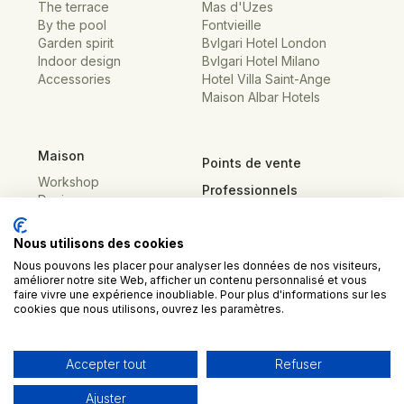
The terrace
Mas d'Uzes
By the pool
Fontvieille
Garden spirit
Bvlgari Hotel London
Indoor design
Bvlgari Hotel Milano
Accessories
Hotel Villa Saint-Ange
Maison Albar Hotels
Maison
Points de vente
Workshop
Professionnels
Designs
Presse
Contact
Nous utilisons des cookies
Nous pouvons les placer pour analyser les données de nos visiteurs,
améliorer notre site Web, afficher un contenu personnalisé et vous
faire vivre une expérience inoubliable. Pour plus d'informations sur les
cookies que nous utilisons, ouvrez les paramètres.
Mentions légales
Politique de confidentialité
Accepter tout
Refuser
Paramètres de cookies
Ajuster