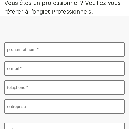
Vous êtes un professionnel ? Veuillez vous
référer à l’onglet
Professionnels
.
prénom
&
nom
e-
(Required)
mail
(Required)
téléphone
(Required)
entreprise
sujet