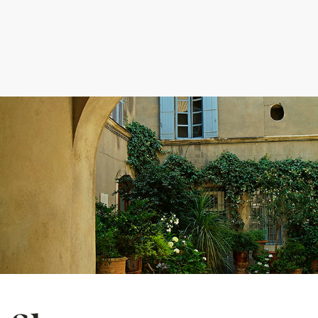
3x7=?
(Required)